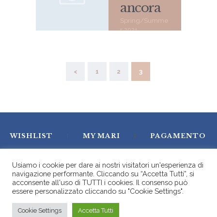
ancora
Spring/Summe
r 2021
Paginazione
<
PAGE
1
PAGE
2
PAGE
3
degli
articoli
WISHLIST
MY MARI
PAGAMENTO
CARRELLO
Usiamo i cookie per dare ai nostri visitatori un'esperienza di
navigazione performante. Cliccando su “Accetta Tutti”, si
acconsente all'uso di TUTTI i cookies. Il consenso può
essere personalizzato cliccando su "Cookie Settings".
MARI Milano © 2026. All rights reserved. P.IVA:
IT11549130158 - C.F.: MGNMNG61A59D286A - REA
Cookie Settings
Accetta Tutti
1477389