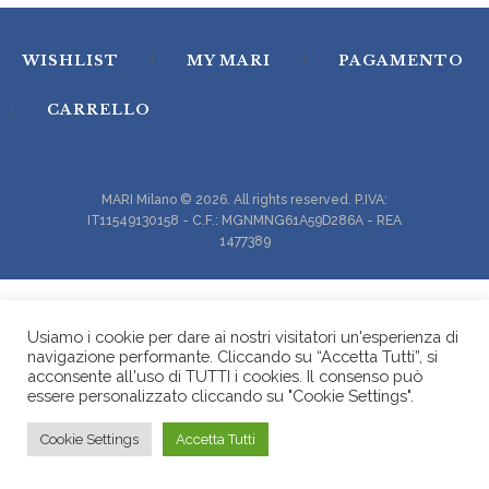
WISHLIST
MY MARI
PAGAMENTO
CARRELLO
MARI Milano © 2026. All rights reserved. P.IVA:
IT11549130158 - C.F.: MGNMNG61A59D286A - REA
1477389
Usiamo i cookie per dare ai nostri visitatori un'esperienza di
navigazione performante. Cliccando su “Accetta Tutti”, si
acconsente all'uso di TUTTI i cookies. Il consenso può
essere personalizzato cliccando su "Cookie Settings".
Cookie Settings
Accetta Tutti