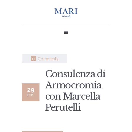
MARI
0
Comments
SHOP
CONTACT US
Consulenza di
MY MARI
Armocromia
29
con Marcella
FEB
Perutelli