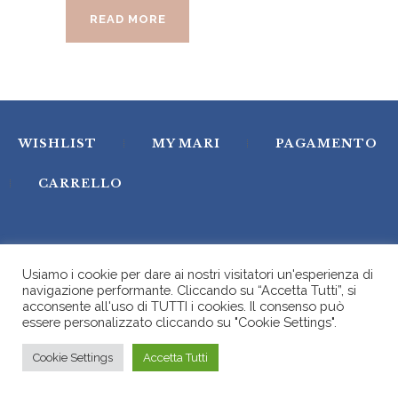
READ MORE
WISHLIST
MY MARI
PAGAMENTO
CARRELLO
MARI Milano © 2026. All rights reserved. P.IVA:
Usiamo i cookie per dare ai nostri visitatori un'esperienza di
IT11549130158 - C.F.: MGNMNG61A59D286A - REA
navigazione performante. Cliccando su “Accetta Tutti”, si
1477389
acconsente all'uso di TUTTI i cookies. Il consenso può
essere personalizzato cliccando su "Cookie Settings".
Cookie Settings
Accetta Tutti