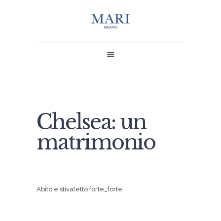
MARI
SHOP
Chelsea: un
CONTACT US
matrimonio
MY MARI
Abito e stivaletto forte_forte