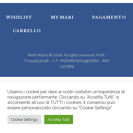
WISHLIST
MY MARI
PAGAMENTO
CARRELLO
MARI Milano © 2026. All rights reserved. P.IVA:
IT11549130158 - C.F.: MGNMNG61A59D286A - REA
1477389
Usiamo i cookie per dare ai nostri visitatori un'esperienza di
navigazione performante. Cliccando su “Accetta Tutti”, si
acconsente all'uso di TUTTI i cookies. Il consenso può
essere personalizzato cliccando su "Cookie Settings".
Cookie Settings
Accetta Tutti